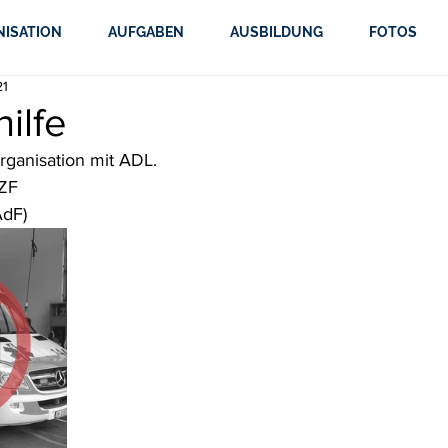
NISATION
AUFGABEN
AUSBILDUNG
FOTOS
21
ilfe
organisation mit ADL.
MZF
AdF)