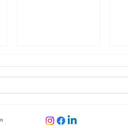
#086
#087 Verkehrsregelung
on