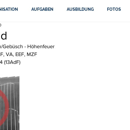
NISATION
AUFGABEN
AUSBILDUNG
FOTOS
0
nd
/Gebüsch - Höhenfeuer
TLF, VA, EEF, MZF
4 (13AdF)