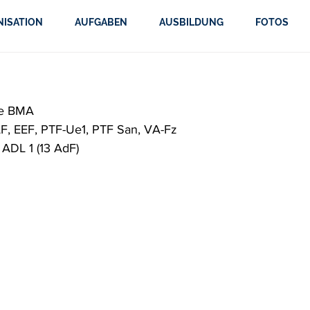
NISATION
AUFGABEN
AUSBILDUNG
FOTOS
te BMA
TLF, EEF, PTF-Ue1, PTF San, VA-Fz
ADL 1 (13 AdF)