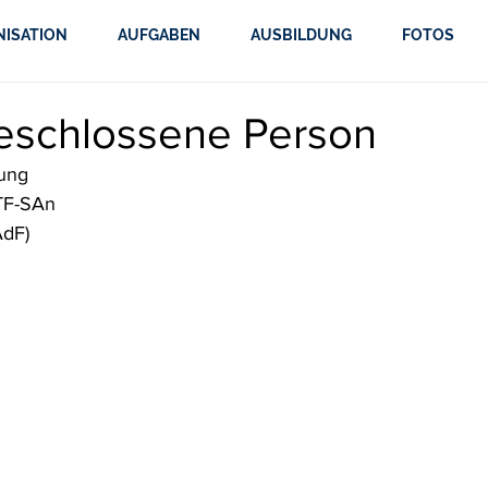
NISATION
AUFGABEN
AUSBILDUNG
FOTOS
eschlossene Person
tung
PTF-SAn
AdF)